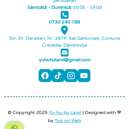
persoane)
Sâmbătă - Duminică:
10:00 - 19:00
0730 240 788
Str. Dr. Daraban, Nr. 287P, Sat Samurcași, Comuna
Crevedia, Dâmbovița
yuhuhuland@gmail.com
© Copyright 2025
Yu-hu-hu Land
| Designed with 💙
by
Top on Web