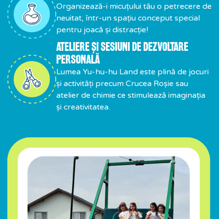
Organizează-i micuțului tău o petrecere de
neuitat, într-un spațiu conceput special
pentru joacă și distracție!
ATELIERE ȘI SESIUNI DE DEZVOLTARE
PERSONALĂ
Lumea Yu-hu-hu Land este plină de jocuri
și activități precum Crucea Roșie sau
atelier de chimie ce stimulează imaginația
și creativitatea.