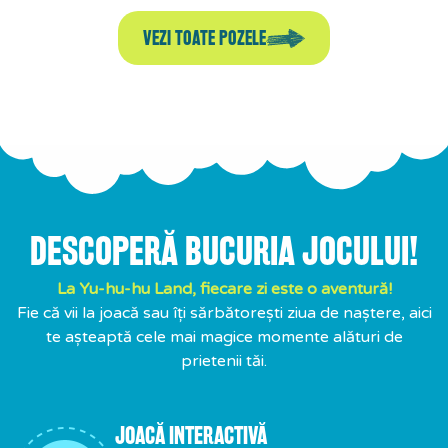
VEZI TOATE POZELE
DESCOPERĂ BUCURIA JOCULUI!
La Yu-hu-hu Land, fiecare zi este o aventură!
Fie că vii la joacă sau îți sărbătorești ziua de naștere, aici
te așteaptă cele mai magice momente alături de
prietenii tăi.
JOACĂ INTERACTIVĂ