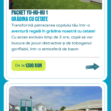
PACHET YU-HU-HU 1
GRĂDINA CU CETATE
Transformă petrecerea copilului tău într-o
aventură regală în grădina noastră cu cetate!
Cu acces exclusiv timp de 3 ore, copiii se vor
bucura de jocuri distractive și de toboganul
gonflabil, într-o atmosferă de basm.
1300 RON
De la: