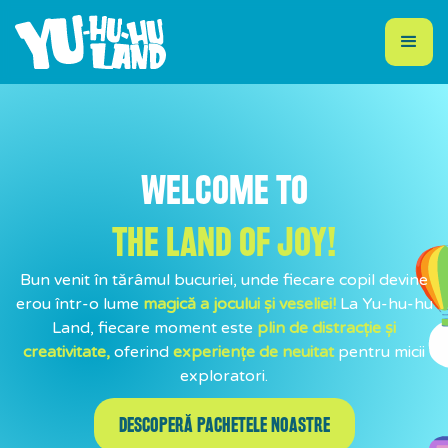
WELCOME TO
THE LAND OF JOY!
Bun venit în tărâmul bucuriei, unde fiecare copil devine
erou într-o lume
magică a jocului și veseliei!
La Yu-hu-hu
Land, fiecare moment este
plin de distracție și
creativitate,
oferind
experiențe de neuitat
pentru micii
exploratori.
DESCOPERĂ PACHETELE NOASTRE