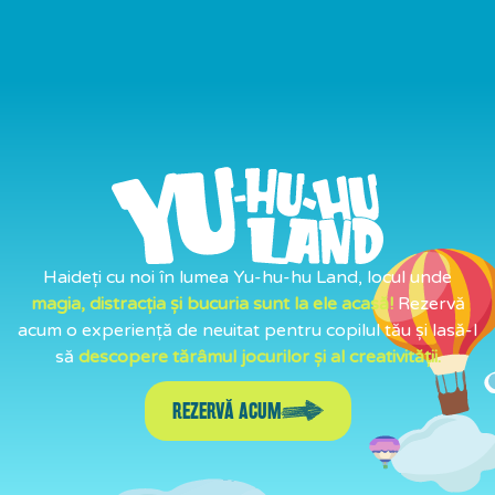
Haideți cu noi în lumea Yu-hu-hu Land, locul unde
magia, distracția și bucuria sunt la ele acasă!
Rezervă
acum o experiență de neuitat pentru copilul tău și lasă-l
să
descopere tărâmul jocurilor și al creativității.
REZERVĂ ACUM