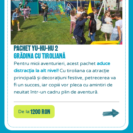
PACHET YU-HU-HU 2
GRĂDINA CU TIROLIANĂ
Pentru micii aventurieri, acest pachet
aduce
distracția la alt nivel!
Cu tiroliana ca atracție
principală și decorațiuni festive, petrecerea va
fi un succes, iar copiii vor pleca cu amintiri de
neuitat într-un cadru plin de aventură.
1200 RON
De la: