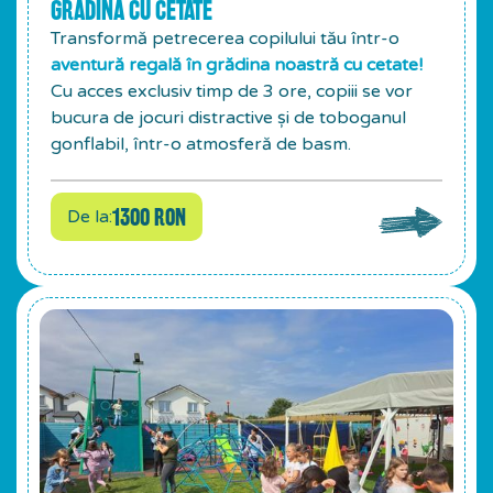
GRĂDINA CU CETATE
Transformă petrecerea copilului tău într-o
aventură regală în grădina noastră cu cetate!
Cu acces exclusiv timp de 3 ore, copiii se vor
bucura de jocuri distractive și de toboganul
gonflabil, într-o atmosferă de basm.
1300 RON
De la: