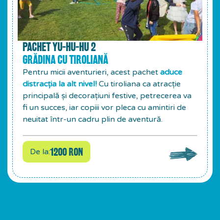
PACHET YU-HU-HU 2
GRĂDINA CU TIROLIANĂ
Pentru micii aventurieri, acest pachet
aduce
distracția la alt nivel!
Cu tiroliana ca atracție
principală și decorațiuni festive, petrecerea va
fi un succes, iar copiii vor pleca cu amintiri de
neuitat într-un cadru plin de aventură.
1200 RON
De la: