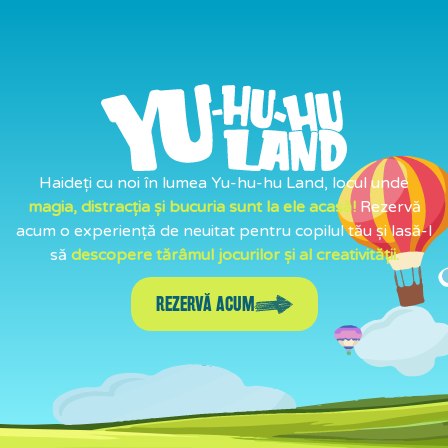
Haideți cu noi în lumea Yu-hu-hu Land, locul unde
magia, distracția și bucuria sunt la ele acasă!
Rezervă
acum o experiență de neuitat pentru copilul tău și lasă-l
să
descopere tărâmul jocurilor și al creativității.
REZERVĂ ACUM