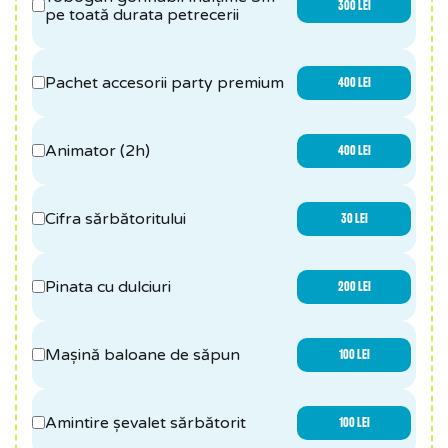
300 LEI
pe toată durata petrecerii
Pachet accesorii party premium
400 LEI
Animator (2h)
400 LEI
Cifra sărbătoritului
30 LEI
Pinata cu dulciuri
200 LEI
Mașină baloane de săpun
100 LEI
Amintire șevalet sărbătorit
100 LEI