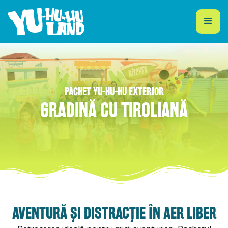
PACHET YU-HU-HU EXTERIOR
GRADINĂ CU TIROLIANĂ
AVENTURĂ ȘI DISTRACȚIE ÎN AER LIBER