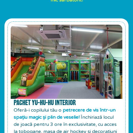
PACHET YU-HU-HU INTERIOR
Oferă-i copilului tău o
petrecere de vis într-un
spațiu magic și plin de veselie!
Închiriază locul
de joacă pentru 3 ore în exclusivitate, cu acces
la tobogane, masa de air hockey și decorațiuni