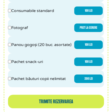
Consumabile standard
100 LEI
Fotograf
PRET LA CERERE
Panou gogoși (20 buc. asortate)
100 LEI
Pachet snack-uri
100 LEI
Pachet băuturi copii nelimitat
200 LEI