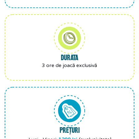
DURATA
3 ore de joacă exclusivă
PREȚURI