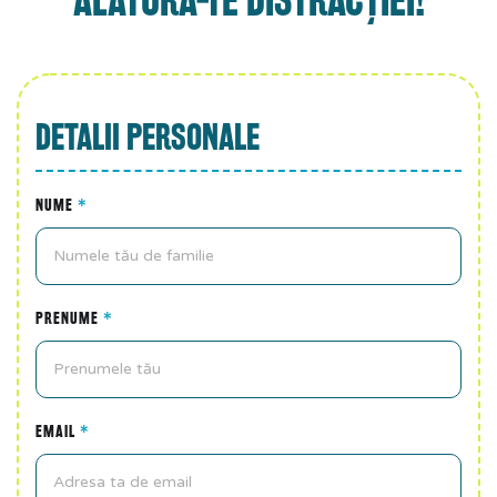
DETALII PERSONALE
NUME
*
PRENUME
*
EMAIL
*